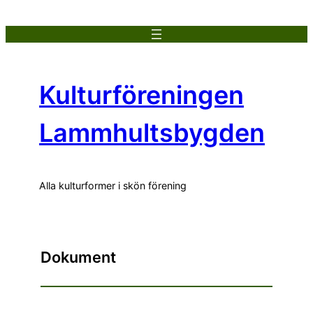
Hoppa
till
innehåll
Kulturföreningen
Lammhultsbygden
Alla kulturformer i skön förening
Dokument