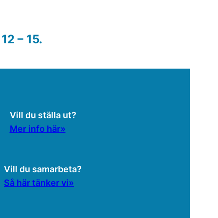
12 – 15.
Vill du ställa ut?
Mer info här»
Vill du samarbeta?
Så här tänker vi»