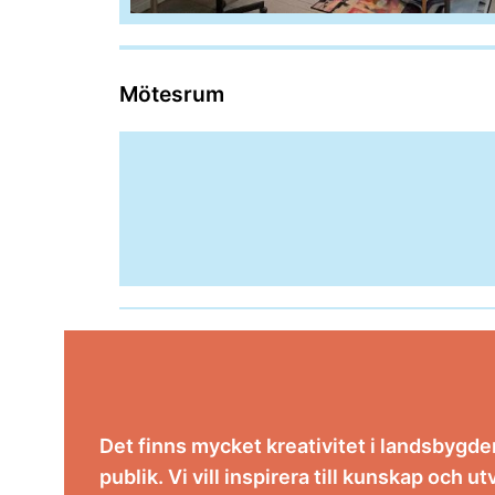
Mötesrum
Det finns mycket kreativitet i landsbygde
publik. Vi vill inspirera till kunskap och 