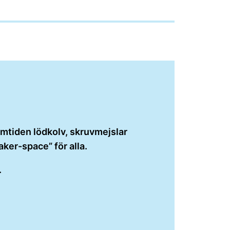
ramtiden lödkolv, skruvmejslar
maker-space” för alla.
.