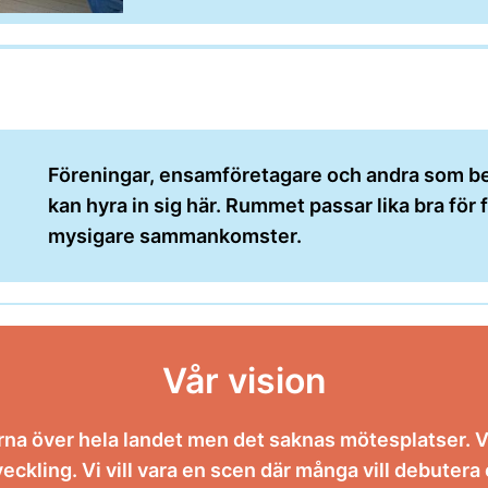
Föreningar, ensamföretagare och andra som beh
kan hyra in sig här. Rummet passar lika bra för
mysigare sammankomster.
Vår vision
rna över hela landet men det saknas mötesplatser. Vi
utveckling. Vi vill vara en scen där många vill debute