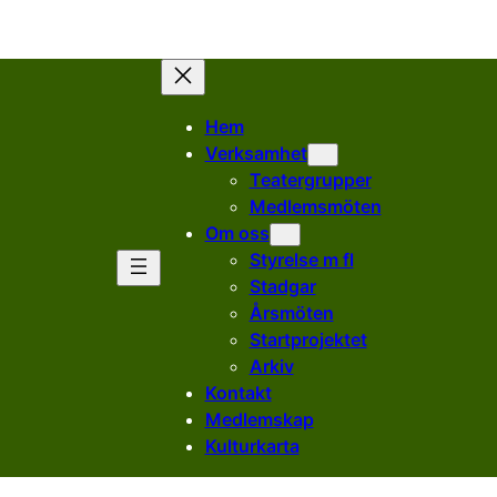
Hem
Verksamhet
Teatergrupper
Medlemsmöten
Om oss
Styrelse m fl
Stadgar
Årsmöten
Startprojektet
Arkiv
Kontakt
Medlemskap
Kulturkarta