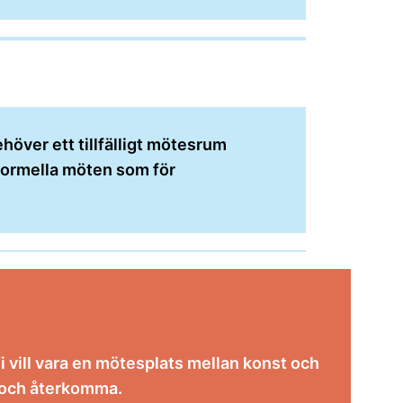
över ett tillfälligt mötesrum
 formella möten som för
 vill vara en mötesplats mellan konst och
ra och återkomma.